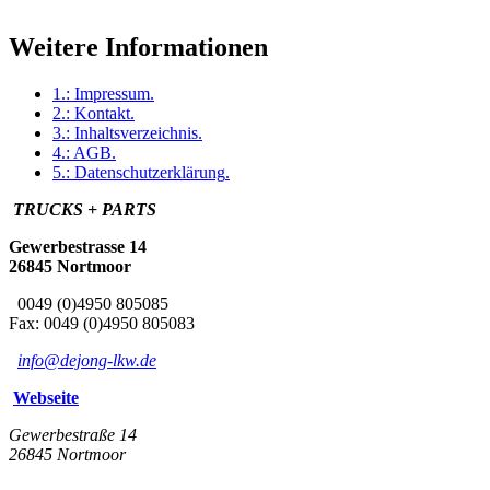
Weitere Informationen
1.:
Impressum
.
2.:
Kontakt
.
3.:
Inhaltsverzeichnis
.
4.:
AGB
.
5.:
Datenschutzerklärung
.
TRUCKS + PARTS
Gewerbestrasse 14
26845 Nortmoor
0049 (0)4950 805085
Fax: 0049 (0)4950 805083
info@dejong-lkw.de
Webseite
Gewerbestraße 14
26845 Nortmoor